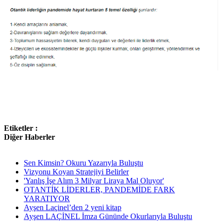
Etiketler :
Diğer Haberler
Sen Kimsin? Okuru Yazarıyla Buluştu
Vizyonu Koyan Stratejiyi Belirler
'Yanlış İşe Alım 3 Milyar Liraya Mal Oluyor'
OTANTİK LİDERLER, PANDEMİDE FARK
YARATIYOR
Ayşen Laçinel’den 2 yeni kitap
Ayşen LAÇİNEL İmza Gününde Okurlarıyla Buluştu