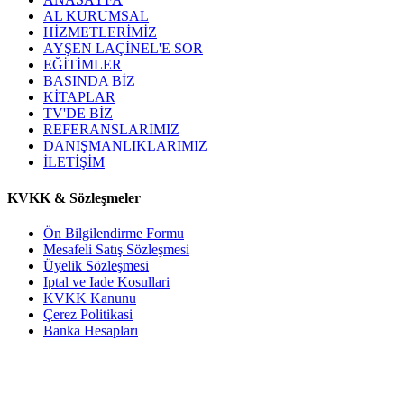
AL KURUMSAL
HİZMETLERİMİZ
AYŞEN LAÇİNEL'E SOR
EĞİTİMLER
BASINDA BİZ
KİTAPLAR
TV'DE BİZ
REFERANSLARIMIZ
DANIŞMANLIKLARIMIZ
İLETİŞİM
KVKK & Sözleşmeler
Ön Bilgilendirme Formu
Mesafeli Satış Sözleşmesi
Üyelik Sözleşmesi
Iptal ve Iade Kosullari
KVKK Kanunu
Çerez Politikasi
Banka Hesapları
WHAT'S APP DESTEK HATTI
05326546325