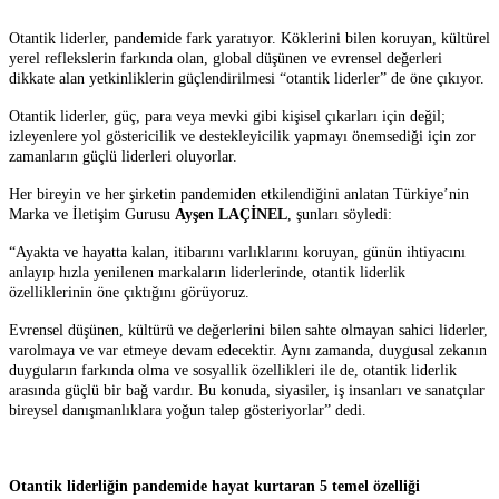
Otantik liderler, pandemide fark yaratıyor. Köklerini bilen koruyan, kültürel
yerel reflekslerin farkında olan, global düşünen ve evrensel değerleri
dikkate alan yetkinliklerin güçlendirilmesi “otantik liderler” de öne çıkıyor.
Otantik liderler, güç, para veya mevki gibi kişisel çıkarları için değil;
izleyenlere yol göstericilik ve destekleyicilik yapmayı önemsediği için zor
zamanların güçlü liderleri oluyorlar.
Her bireyin ve her şirketin pandemiden etkilendiğini anlatan Türkiye’nin
Marka ve İletişim Gurusu
Ayşen LAÇİNEL
, şunları söyledi:
“Ayakta ve hayatta kalan, itibarını varlıklarını koruyan, günün ihtiyacını
anlayıp hızla yenilenen markaların liderlerinde, otantik liderlik
özelliklerinin öne çıktığını görüyoruz.
Evrensel düşünen, kültürü ve değerlerini bilen sahte olmayan sahici liderler,
varolmaya ve var etmeye devam edecektir. Aynı zamanda, duygusal zekanın
duyguların farkında olma ve sosyallik özellikleri ile de, otantik liderlik
arasında güçlü bir bağ vardır. Bu konuda, siyasiler, iş insanları ve sanatçılar
bireysel danışmanlıklara yoğun talep gösteriyorlar” dedi.
Otantik liderliğin pandemide hayat kurtaran 5 temel özelliği