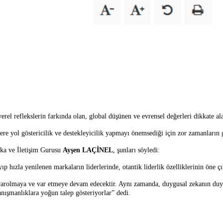
erel reflekslerin farkında olan, global düşünen ve evrensel değerleri dikkate ala
nlere yol göstericilik ve destekleyicilik yapmayı önemsediği için zor zamanların g
rka ve İletişim Gurusu
Ayşen LAÇİNEL
, şunları söyledi:
yıp hızla yenilenen markaların liderlerinde, otantik liderlik özelliklerinin öne 
 varolmaya ve var etmeye devam edecektir. Aynı zamanda, duygusal zekanın duygul
danışmanlıklara yoğun talep gösteriyorlar” dedi.