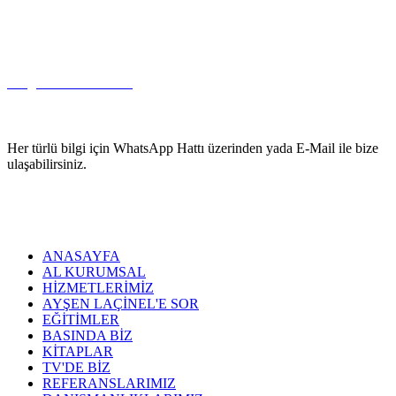
E-POSTA
info@aldanismanlik.com
Her türlü bilgi için WhatsApp Hattı üzerinden yada E-Mail ile bize
ulaşabilirsiniz.
ANASAYFA
AL KURUMSAL
HİZMETLERİMİZ
AYŞEN LAÇİNEL'E SOR
EĞİTİMLER
BASINDA BİZ
KİTAPLAR
TV'DE BİZ
REFERANSLARIMIZ