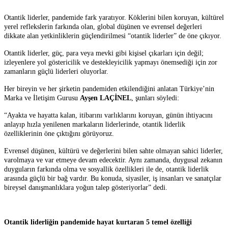
Otantik liderler, pandemide fark yaratıyor. Köklerini bilen koruyan, kültürel
yerel reflekslerin farkında olan, global düşünen ve evrensel değerleri
dikkate alan yetkinliklerin güçlendirilmesi “otantik liderler” de öne çıkıyor.
Otantik liderler, güç, para veya mevki gibi kişisel çıkarları için değil;
izleyenlere yol göstericilik ve destekleyicilik yapmayı önemsediği için zor
zamanların güçlü liderleri oluyorlar.
Her bireyin ve her şirketin pandemiden etkilendiğini anlatan Türkiye’nin
Marka ve İletişim Gurusu
Ayşen LAÇİNEL
, şunları söyledi:
“Ayakta ve hayatta kalan, itibarını varlıklarını koruyan, günün ihtiyacını
anlayıp hızla yenilenen markaların liderlerinde, otantik liderlik
özelliklerinin öne çıktığını görüyoruz.
Evrensel düşünen, kültürü ve değerlerini bilen sahte olmayan sahici liderler,
varolmaya ve var etmeye devam edecektir. Aynı zamanda, duygusal zekanın
duyguların farkında olma ve sosyallik özellikleri ile de, otantik liderlik
arasında güçlü bir bağ vardır. Bu konuda, siyasiler, iş insanları ve sanatçılar
bireysel danışmanlıklara yoğun talep gösteriyorlar” dedi.
Otantik liderliğin pandemide hayat kurtaran 5 temel özelliği