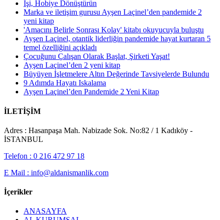
İşi, Hobiye Dönüştürün
Marka ve iletişim gurusu Ayşen Laçinel’den pandemide 2
yeni kitap
'Amacını Belirle Sonrası Kolay' kitabı okuyucuyla buluştu
Ayşen Laçinel, otantik liderliğin pandemide hayat kurtaran 5
temel özelliğini açıkladı
Çocuğunu Çalışan Olarak Başlat, Şirketi Yaşat!
Ayşen Laçinel’den 2 yeni kitap
Büyüyen İşletmelere Altın Değerinde Tavsiyelerde Bulundu
9 Adımda Hayatı Iskalama
Ayşen Laçinel’den Pandemide 2 Yeni Kitap
İLETİŞİM
Adres : Hasanpaşa Mah. Nabizade Sok. No:82 / 1 Kadıköy -
İSTANBUL
Telefon : 0 216 472 97 18
E Mail : info@aldanismanlik.com
İçerikler
ANASAYFA
AL KURUMSAL