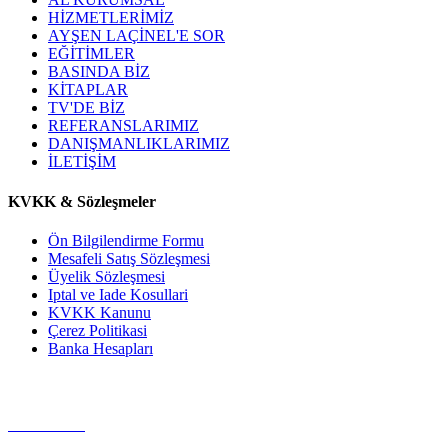
HİZMETLERİMİZ
AYŞEN LAÇİNEL'E SOR
EĞİTİMLER
BASINDA BİZ
KİTAPLAR
TV'DE BİZ
REFERANSLARIMIZ
DANIŞMANLIKLARIMIZ
İLETİŞİM
KVKK & Sözleşmeler
Ön Bilgilendirme Formu
Mesafeli Satış Sözleşmesi
Üyelik Sözleşmesi
Iptal ve Iade Kosullari
KVKK Kanunu
Çerez Politikasi
Banka Hesapları
WHAT'S APP DESTEK HATTI
05326546325